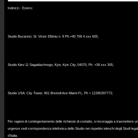
Indirizzi - Estero:
Studio Bucarest, St. Victor Eftimiu n. 9 Ph.+40 758 4 xxx 605;
Studio Kiev:11 Sagaidachnogo, Kyiv, Kyiv City, 04070, Ph. +38 xxx 305;
Studio USA: City Tower, 801 Brickell Ave Miami FL, Ph + 12395397772;
Per ragioni di contingentamento delle richieste di contatto, si incoraggia a trasmettere un
urgenze vedi corrispondenza telefonica dello Studio nei rispettivi elenchi degli Studi legali d
d'Italia.