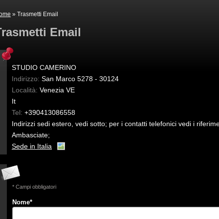
ome
» Trasmetti Email
Trasmetti Email
STUDIO CAMERINO
Indirizzo:
San Marco 5278 - 30124
Località:
Venezia
VE
It
Tel:
+390413086558
Indirizzi sedi estero, vedi sotto; per i contatti telefonici vedi i riferi
Ambasciate;
Sede in Italia
* Campi obbligatori
Nome
*