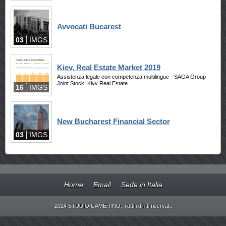
Avvocati Bucarest
03
IMGS
Kiev, Real Estate Market 2019
Assistenza legale con competenza multilingue - SAGA Group
Joint Stock. Kiyv Real Estate.
16
IMGS
New Bucharest Financial Sector
03
IMGS
Home
Email
Sede in Italia
2024 STUDIO CAMERINO. Tutti i diritti riservati.