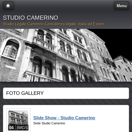
Menu
STUDIO CAMERINO
Studio Legale Camerino Consulenza legale, Italia ed Estero
FOTO GALLERY
Slide Show - Studio Camerino
Sede Studio Camerino
06
IMGS