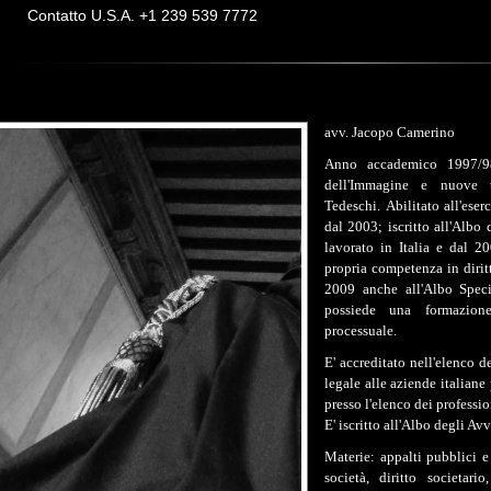
ontatto U.S.A. +1 239 539 7772
avv. Jacopo Camerino
Anno accademico 1997/98
dell'Immagine e nuove t
Tedeschi.
Abilitato
all'eser
dal 2003; iscritto all'Alb
lavorato in Italia e dal 20
propria competenza in dirit
2009 anche all'Albo Specia
possiede una formazione
processuale.
E' accreditato nell'elenco d
legale alle aziende italiane
presso l'elenco dei professio
E' iscritto all'Albo degli Av
Materie: appalti pubblici e 
società, diritto societario,