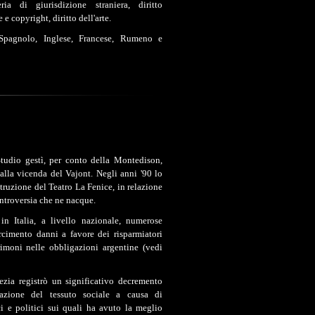
ia di giurisdizione straniera, diritto
e e copyright, diritto dell'arte.
 Spagnolo, Inglese, Francese, Rumeno e
tudio gestì, per conto della Montedison,
alla vicenda del Vajont. Negli anni '90 lo
truzione del Teatro La Fenice, in relazione
ontroversia che ne nacque.
in Italia, a livello nazionale, numerose
arcimento danni a favore dei risparmiatori
rimoni nelle obbligazioni argentine (vedi
ezia registrò un significativo decremento
mazione del tessuto sociale a causa di
ci e politici sui quali ha avuto la meglio