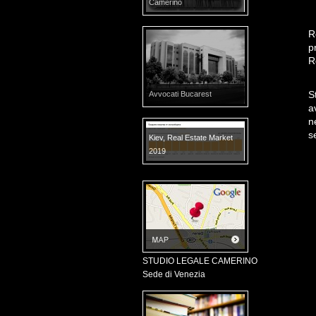
Camerino
R
p
R
S
Avvocati Bucarest
a
n
s
Kiev, Real Estate Market
2019
STUDIO LEGALE CAMERINO
Sede di Venezia