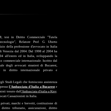
, tesi in Diritto Commerciale "Tutela
ecnologie", Relatore Prof. G. Uberto
cizio della professione d'avvocato in Italia
o di Venezia dal 2004. Dal 1998 al 2004 ha
04 all'estero ed in Italia, sviluppando la
to commerciale internazionale. Iscritto dal
le degli avvocati stranieri di Bucarest,
 in diritto internazionale privato e
egli Studi Legali che forniscono assistenza
 presso
l'Ambasciata d'Italia a Bucarest
e
nisti tenuto dall
'Ambasciata d'italia a Kiev
.
vocati Cassazionisti in Italia.
privati, marchi e brevetti, costituzione di
 diritto tributario, assicurazioni, diritto