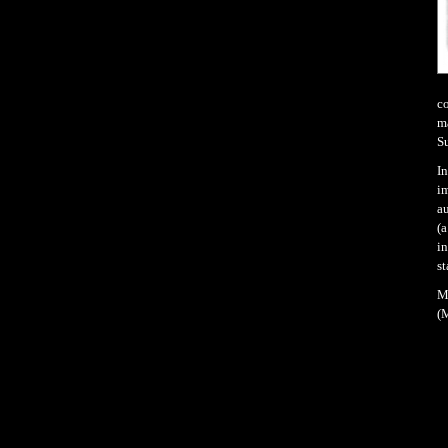
c
m
Su
I
im
au
(
in
st
M
(