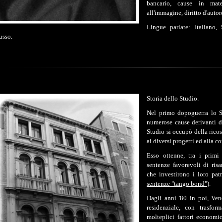
bancario, cause in mater
all'immagine, diritto d'autor
Lingue parlate: Italiano,
usso.
Storia dello Studio.
Nel primo dopoguerra lo S
numerose cause derivanti d
Studio si occupò della ricos
ai diversi progetti ed alla c
Esso ottenne, tra i primi 
sentenze favorevoli di ris
che investirono i loro pat
sentenze "tango bond"
).
Dagli anni '80 in poi, Ven
residenziale, con
trasfor
molteplici fattori economi