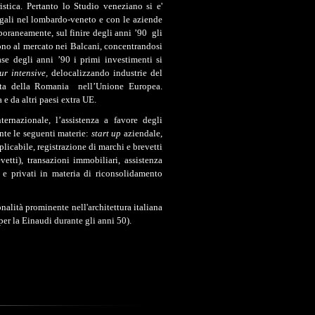
uristica. Pertanto lo Studio veneziano si e'
egali nel lombardo-veneto e con le aziende
poraneamente, sul finire degli anni
’90 gli
rono al mercato nei Balcani, concentrandosi
se degli anni ’90 i primi investimenti si
ur intensive,
delocalizzando industrie del
rata della Romania nell’Unione Europea.
e da altri paesi extra UE.
ernazionale, l’assistenza a favore degli
nte le seguenti materie:
start up
aziendale,
licabile, registrazione di marchi e brevetti
etti), transazioni immobiliari, assistenza
ci e privati in materia di riconsolidamento
nalità prominente nell'architettura italiana
per la Einaudi durante gli anni 50).