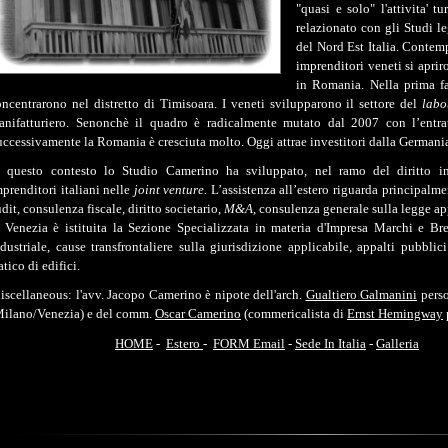
"quasi e solo" l'attivita' t
relazionato con gli Studi l
del Nord Est Italia. Contem
imprenditori veneti si apri
in Romania. Nella prima fa
oncentrarono nel distretto di Timisoara. I veneti svilupparono il settore del
labo
anifatturiero. Senonchè il quadro è radicalmente mutato dal 2007 con l’ent
ccessivamente la Romania è cresciuta molto. Oggi attrae investitori dalla Germania 
n questo contesto lo Studio Camerino ha sviluppato, nel ramo del diritto int
prenditori italiani nelle
joint venture.
L’assistenza all’estero riguarda principalme
dit, consulenza fiscale, diritto societario,
M&A
, consulenza generale sulla legge app
a Venezia è istituita la Sezione Specializzata in materia d'Impresa Marchi e Brev
dustriale, cause transfrontaliere sulla giurisdizione applicabile, appalti pubbli
atico di edifici.
iscellaneous: l'avv. Jacopo Camerino è nipote dell'arch.
Gualtiero Galmanini
perso
Milano/Venezia) e del comm.
Oscar Camerino
(commericalista di
Ernst Hemingway
HOME
-
Estero
-
FORM Email
-
Sede In Italia
-
Galleria