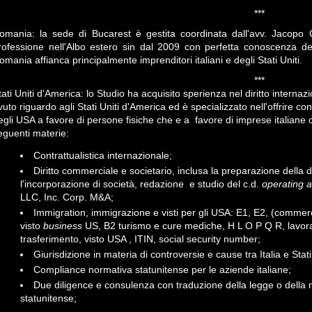
***
omania: la sede di Bucarest è gestita coordinata dall'avv. Jacopo Ca
rofessione nell'Albo estero sin dal 2009 con perfetta conoscenza della
omania affianca principalmente imprenditori italiani e degli Stati Uniti.
***
tati Uniti d'America: lo Studio ha acquisito sperienza nel diritto inter
vuto riguardo agli Stati Uniti d'America ed è specializzato nell'offrire 
egli USA a favore di persone fisiche che e a favore di imprese italiane
eguenti materie:
Contrattualistica internazionale;
Diritto commerciale e societario, inclusa la preparazione dell
l'incorporazione di società, redazione e studio del c.d.
operating 
LLC, Inc. Corp. M&A;
Immigration, immigrazione e visti per gli USA: E1, E2, (commerci
visto
business
US, B2 turismo e cure mediche, H L O P Q R, lavora
trasferimento, visto USA , ITIN, social security number;
Giurisdizione in materia di controversie e cause tra Italia e Stati 
Compliance normativa statunitense per le aziende italiane;
Due diligence e consulenza con traduzione della legge o della n
statunitense;