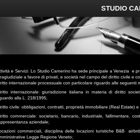
STUDIO CAMER
ttività e Servizi.
Lo Studio Camerino ha sede principale a Venezia e pr
tragiudiziale a favore di privati, e società nel campo del diritto civile e c
iritto internazionale processuale con particolare riguardo alle seguenti 
iritto internazionale: giurisdizione italiana in materia di diritto socie
iguardo alla L. 218/1995;
iritto civile: obbligazioni, contratti, proprietà immobiliare (Real Estate) 
iritto commerciale: societario, bancario, industriale, fallimentare, cost
appresentanza aziendale;
ocazioni commerciali, disciplina delle locazioni turistiche B&B airb
mministrative Legge Regione Veneto;