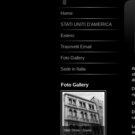
Home
STATI UNITI D'AMERICA
Estero:
Trasmetti Email
Foto Gallery
A
Sede in Italia
s
d
Foto Gallery
D
r
D
D
r
L
Slide Show - Studio
a