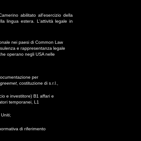
merino abilitato all'esercizio della
 lingua estera. L'attività legale in
nazionale nei paesi di Common Law
consulenza e rappresentanza legale
 che operano negli USA nelle
a documentazione per
agreemet
, costituzione di s.r.l.,
o e investitore) B1 affari e
tori temporanei, L1
Uniti;
ormativa di riferimento